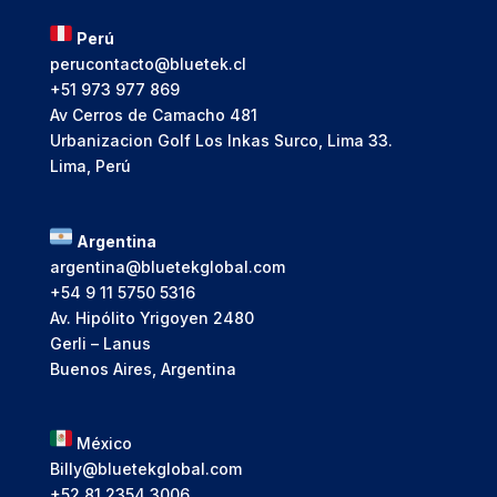
Perú
perucontacto@bluetek.cl
+51 973 977 869
Av Cerros de Camacho 481
Urbanizacion Golf Los Inkas Surco, Lima 33.
Lima, Perú
Argentina
argentina@bluetekglobal.com
+54 9 11 5750 5316
Av. Hipólito Yrigoyen 2480
Gerli – Lanus
Buenos Aires, Argentina
México
Billy@bluetekglobal.com
+52 81 2354 3006